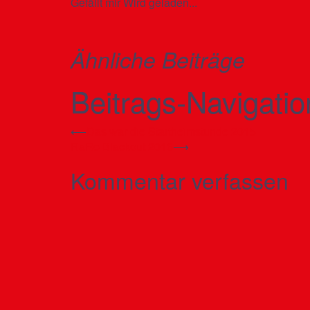
Gefällt mir
Wird geladen...
Ähnliche Beiträge
Beitrags-Navigatio
⟵
Das war die Startheimstunde 2015
RaRo Blackout 2016
⟶
Kommentar verfassen