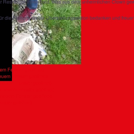
 Der Rest folgte ihnen bald. Was aus dem unheimlichen Clown g
für die Planung dieser Überstellungsaktion bedanken und freue
uem Fenster geöffnet)
neuem Fenster geöffnet)
 neuem Fenster geöffnet)
n neuem Fenster geöffnet)
n neuem Fenster geöffnet)
nster geöffnet)