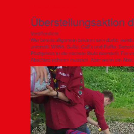
Allgemein
CaEx
RaRo
Überstellungsaktion
Veröffentlicht
18. Oktober 2015
29. Dezember 20
Wie bereits allgemein bekannt sein dürfte, werde
unterteilt: WiWö, GuSp, CaEx und RaRo. Sobald 
Pfadijahres in die nächste Stufe überstellt. F
Abschied nehmen mussten. Aber wenn ein Abschn