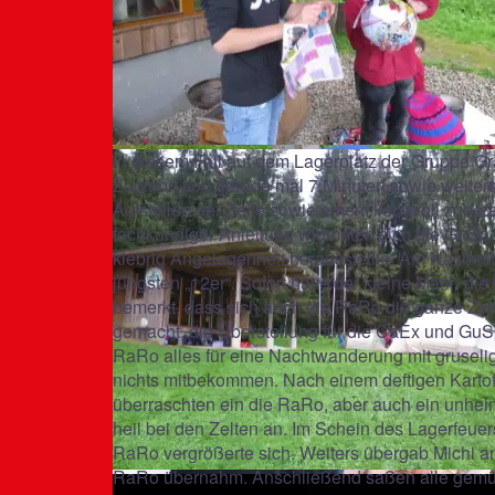
In diesem Fall auf dem Lagerplatz der Gruppe G
Zugfahrt von gerade mal 7 Minuten sowie weite
Aufstellen der Zelte sowie einem liebevoll zub
fachkundiger Anleitung widmeten sich die GuSp 
klebrig Angelegenheit herausstellte. Am Nachm
jüngsten „12er“. Sofort hatte der kleine Mann die
bemerkt, dass sich auch die RaRo die ganze Zeit
gemacht, die Überstellung für die CaEx und GuS
RaRo alles für eine Nachtwanderung mit gruseli
nichts mitbekommen. Nach einem deftigen Kartof
überraschten ein die RaRo, aber auch ein unhei
heil bei den Zelten an. Im Schein des Lagerfeu
RaRo vergrößerte sich. Weiters übergab Michi a
RaRo übernahm. Anschließend saßen alle gemüt