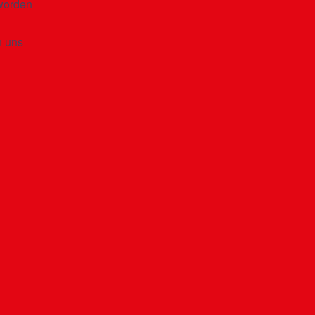
eworden
n uns