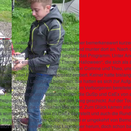
raz 3 in Judendorf-Straßengel. Nach einer bemerkenswert kurze
ren 15 min zu Fuß kamen alle gesund und munter dort an. Nach
ereiteten Mittagessen von Bernd begann das Programm. Unter An
und CaEx einer Bastelei zum Thema „Halloween“, die sich als 
ittag bekamen wir dann noch Besuch von Corinne und Theo, u
 Herzen aller Frauen am Lagerplatz erobert. Keiner hatte bislang
 über auf dem Lagerplatz befanden. Sie hatten es sich zur Auf
p zu planen und durchzuführen. Ganz im Verborgenen bereitete
ger Showeinlage vor. Natürlich sollten die GuSp und CaEx von
felgulasch wurden sie dann auf den Weg geschickt. Auf der To
mlicher Clown die nächtlichen Wanderer. Zum Glück kamen alle
ers wurden die GuSp dann zu CaEx überstellt und auch die Rund
n Bernd die Leitung der GuSp, während er umgekehrt von Bernd
lich mit Knabbereien um das Lagerfeuer herum, doch schon ba