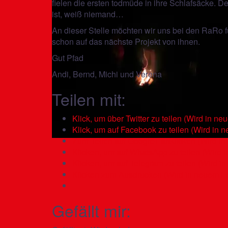
fielen die ersten todmüde in ihre Schlafsäcke.
ist, weiß niemand…
An dieser Stelle möchten wir uns bei den RaRo 
schon auf das nächste Projekt von ihnen.
Gut Pfad
Andi, Bernd, Michi und Verena
Teilen mit:
Klick, um über Twitter zu teilen (Wird in ne
Klick, um auf Facebook zu teilen (Wird in 
Zum Teilen auf Google+ anklicken (Wird in
Klicken, um auf WhatsApp zu teilen (Wird i
Klicken, um auf Telegram zu teilen (Wird i
Klicken zum Ausdrucken (Wird in neuem Fe
Gefällt mir: