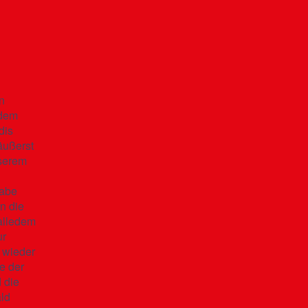
n
 dem
dis
äußerst
nserem
gabe
n die
 alledem
ur
 wieder
e der
 die
ld