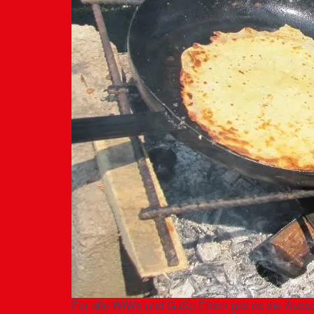
Für alle WiWö und GuSp Eltern gibt es die Aus