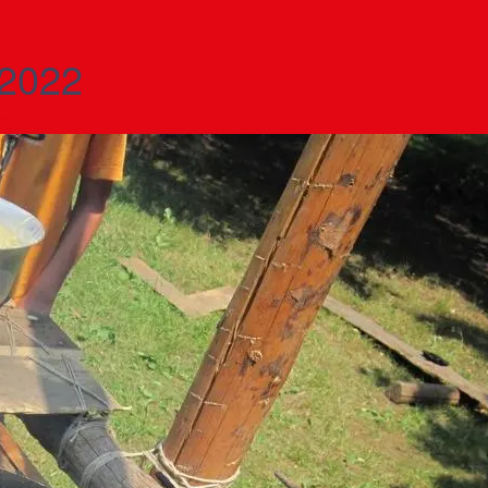
 2022
022
Feli