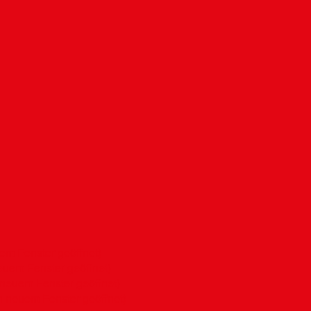
uem Fenster geöffnet)
neuem Fenster geöffnet)
 neuem Fenster geöffnet)
n neuem Fenster geöffnet)