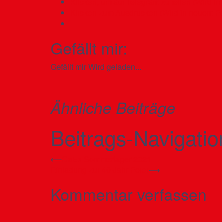
Klicken, um auf Telegram zu teilen (Wird i
Klicken zum Ausdrucken (Wird in neuem Fe
Gefällt mir:
Gefällt mir
Wird geladen...
Ähnliche Beiträge
Beitrags-Navigatio
⟵
CaEx Sommerlager 2021
Einladung zur 40-Jahr-Feier
⟶
Kommentar verfassen