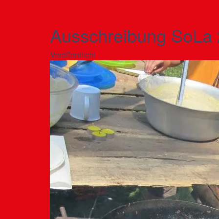
Allgemein
GuSp
WiWö
Ausschreibung SoLa
Veröffentlicht
19. Februar 2022
12. September 2