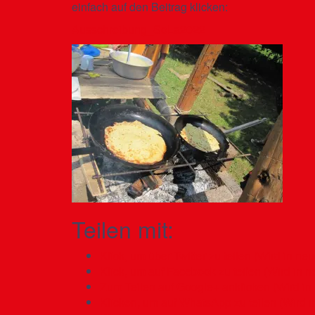
einfach auf den Beitrag klicken:
Ausschreibung_SoLa2022
Teilen mit:
Klick, um über Twitter zu teilen (Wird in ne
Klick, um auf Facebook zu teilen (Wird in 
Zum Teilen auf Google+ anklicken (Wird in
Klicken, um auf WhatsApp zu teilen (Wird i