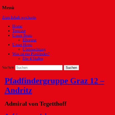
Menü
Zum Inhalt wechseln
Home
Termine
Unser Team
Elternrat
Unser Heim
Übernachtung
Was ist ein Pfadfinder?
Die 4 Stufen
Suchen
Pfadfindergruppe Graz 12 –
Andritz
Admiral von Tegetthoff