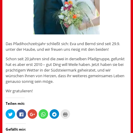
Das Pfadihochzeitsjahr schließt sich: Eva und Bernd sind seit 29.9.
unter der Haube, und wir freuen uns riesig mit den beiden!
Schon seit 20 Jahren sind die zwei in derselben Pfadigruppe, gefunkt
hat es aber erst 2010 – gut Ding will Weile haben. Jetzt haben sie bei
prächtigem Wetter in der Südsteiermark geheiratet, und wir
wünschen ihnen von Herzen, dass ihr weiteres gemeinsames Leben
genauso sonnig sein möge.
Wir gratulieren!
Teilen mit:
K
K
Z
K
K
K
l
l
u
l
l
l
i
i
m
i
i
i
c
c
T
c
c
c
k
k
e
k
k
k
Gefällt mir:
,
,
i
e
e
e