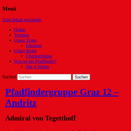
Menü
Zum Inhalt wechseln
Home
Termine
Unser Team
Elternrat
Unser Heim
Übernachtung
Was ist ein Pfadfinder?
Die 4 Stufen
Suchen
Pfadfindergruppe Graz 12 –
Andritz
Admiral von Tegetthoff