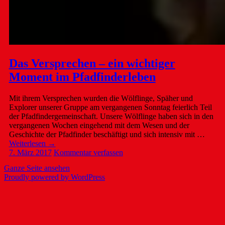
Das Versprechen – ein wichtiger
Moment im Pfadfinderleben
Mit ihrem Versprechen wurden die Wölflinge, Späher und
Explorer unserer Gruppe am vergangenen Sonntag feierlich Teil
der Pfadfindergemeinschaft. Unsere Wölflinge haben sich in den
vergangenen Wochen eingehend mit dem Wesen und der
Geschichte der Pfadfinder beschäftigt und sich intensiv mit …
Weiterlesen
→
7. März 2017
Kommentar verfassen
Ganze Seite ansehen
Proudly powered by WordPress