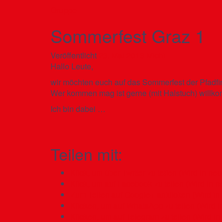
Gruppe
Sommerfest Graz 1
Veröffentlicht
23. Mai 2013
Michi
Hallo Leute,
wir möchten euch auf das Sommerfest der Pfadfi
Wer kommen mag ist gerne (mit Halstuch) willk
Ich bin dabei …
Teilen mit:
Klick, um über Twitter zu teilen (Wird in ne
Klick, um auf Facebook zu teilen (Wird in 
Zum Teilen auf Google+ anklicken (Wird in
Klicken, um auf WhatsApp zu teilen (Wird i
Klicken, um auf Telegram zu teilen (Wird i